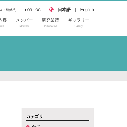
日本語
|
English
ス・連絡先
OB・OG
内容
メンバー
研究業績
ギャラリー
rch
Member
Publication
Gallery
原著論文
総説
著書・解説
プレプリント
カテゴリ
全て